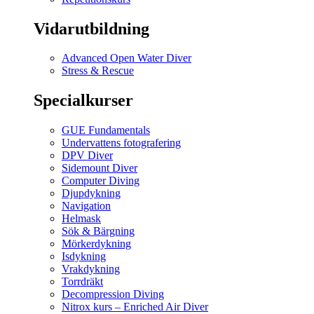
Vidarutbildning
Advanced Open Water Diver
Stress & Rescue
Specialkurser
GUE Fundamentals
Undervattens fotografering
DPV Diver
Sidemount Diver
Computer Diving
Djupdykning
Navigation
Helmask
Sök & Bärgning
Mörkerdykning
Isdykning
Vrakdykning
Torrdräkt
Decompression Diving
Nitrox kurs – Enriched Air Diver