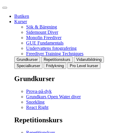
Butiken
Kurser
Sök & Bärgning
Sidemount Diver
Monofin Freediver
GUE Fundamentals
Undervattens fotografering
Freediver Training Techniques
Grundkurser
Repetitionskurs
Vidarutbildning
Specialkurser
Fridykning
Pro Level kurser
Grundkurser
Prova-på-dyk
Grundkurs Open Water diver
Snorkling
React Right
Repetitionskurs
Repetitionskurs