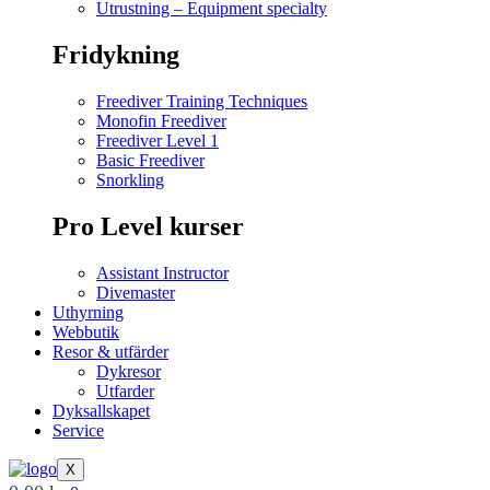
Utrustning – Equipment specialty
Fridykning
Freediver Training Techniques
Monofin Freediver
Freediver Level 1
Basic Freediver
Snorkling
Pro Level kurser
Assistant Instructor
Divemaster
Uthyrning
Webbutik
Resor & utfärder
Dykresor
Utfarder
Dyksallskapet
Service
X