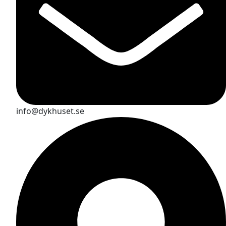
info@dykhuset.se