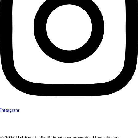
Intsagram
© 2026
Dykhuset
, alla rättigheter reserverade | Utvecklad av
–