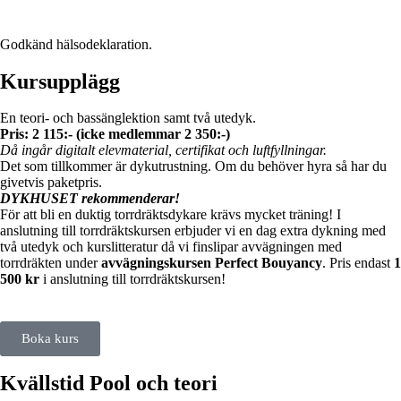
Godkänd hälsodeklaration.
Kursupplägg
En teori- och bassänglektion samt två utedyk.
Pris: 2 115:- (icke medlemmar 2 350:-)
Då ingår digitalt elevmaterial, certifikat och luftfyllningar.
Det som tillkommer är dykutrustning. Om du behöver hyra så har du
givetvis paketpris.
DYKHUSET rekommenderar!
För att bli en duktig torrdräktsdykare krävs mycket träning! I
anslutning till torrdräktskursen erbjuder vi en dag extra dykning med
två utedyk och kurslitteratur då vi finslipar avvägningen med
torrdräkten under
avvägningskursen Perfect Bouyancy
. Pris endast
1
500 kr
i anslutning till torrdräktskursen!
Boka kurs
Kvällstid Pool och teori