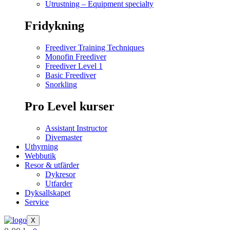
Utrustning – Equipment specialty
Fridykning
Freediver Training Techniques
Monofin Freediver
Freediver Level 1
Basic Freediver
Snorkling
Pro Level kurser
Assistant Instructor
Divemaster
Uthyrning
Webbutik
Resor & utfärder
Dykresor
Utfarder
Dyksallskapet
Service
X