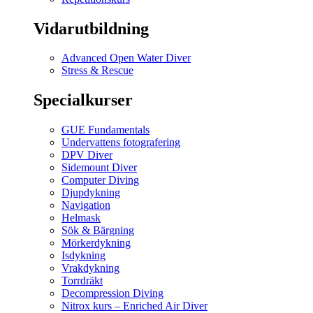
Vidarutbildning
Advanced Open Water Diver
Stress & Rescue
Specialkurser
GUE Fundamentals
Undervattens fotografering
DPV Diver
Sidemount Diver
Computer Diving
Djupdykning
Navigation
Helmask
Sök & Bärgning
Mörkerdykning
Isdykning
Vrakdykning
Torrdräkt
Decompression Diving
Nitrox kurs – Enriched Air Diver