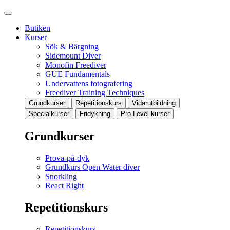
Butiken
Kurser
Sök & Bärgning
Sidemount Diver
Monofin Freediver
GUE Fundamentals
Undervattens fotografering
Freediver Training Techniques
Grundkurser
Repetitionskurs
Vidarutbildning
Specialkurser
Fridykning
Pro Level kurser
Grundkurser
Prova-på-dyk
Grundkurs Open Water diver
Snorkling
React Right
Repetitionskurs
Repetitionskurs