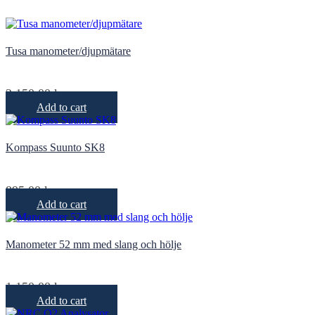
Tusa manometer/djupmätare
2 150,00
kr
Add to cart
Kompass Suunto SK8
895,00
kr
Add to cart
Manometer 52 mm med slang och hölje
1 150,00
kr
Add to cart