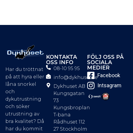
KONTAKTA
FÖLJ OSS PÅ
OSS INFO
SOCIALA
MEDIER
08-10 95 95
Har du tröttnat
Facebook
på att hyra eller
info@dykhuset.se
låna snorkel
Intsagram
Dykhuset AB
och
Kungsgatan
dykutrustning
73
och söker
Kungsbroplan
utrustning av
T-bana
bra kvalitet? Då
Rådhuset 112
har du kommit
27 Stockholm