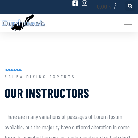
0
0,00
kr
SCUBA DIVING EXPERTS
OUR INSTRUCTORS
There are many variations of passages of Lorem Ipsum
available, but the majority have suffered alteration in some
form, by injected humour, or randomised words which don't