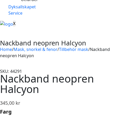
Dyksallskapet
Service
X
Nackband neopren Halcyon
Home
/
Mask, snorkel & fenor
/
Tillbehör mask
/
Nackband
neopren Halcyon
SKU: 44291
Nackband neopren
Halcyon
345,00
kr
Farg