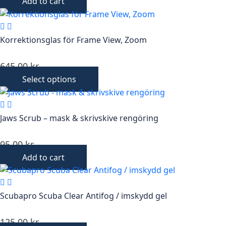
Add to cart
Korrektionsglas för Frame View, Zoom
645,00
kr
Select options
Jaws Scrub – mask & skrivskive rengöring
95,00
kr
Add to cart
Scubapro Scuba Clear Antifog / imskydd gel
125,00
kr