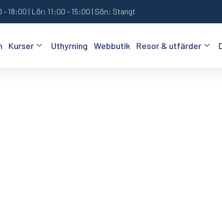
 - 18:00 | Lör: 11:00 - 15:00 | Sön: Stangt
n
Kurser
Uthyrning
Webbutik
Resor & utfärder