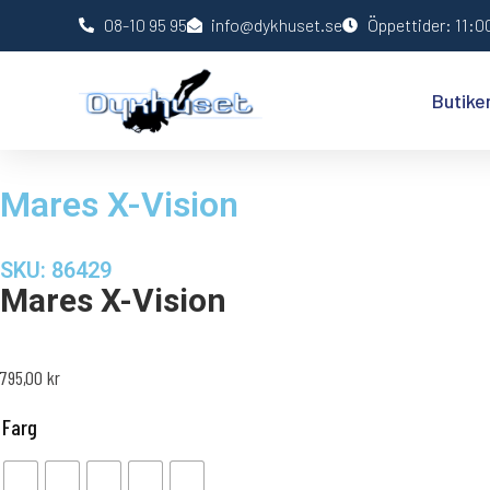
08-10 95 95
info@dykhuset.se
Öppettider: 11:00
Butike
Mares X-Vision
SKU: 86429
Mares X-Vision
795,00
kr
Farg