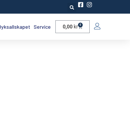
0
Dyksallskapet
Service
0,00
kr