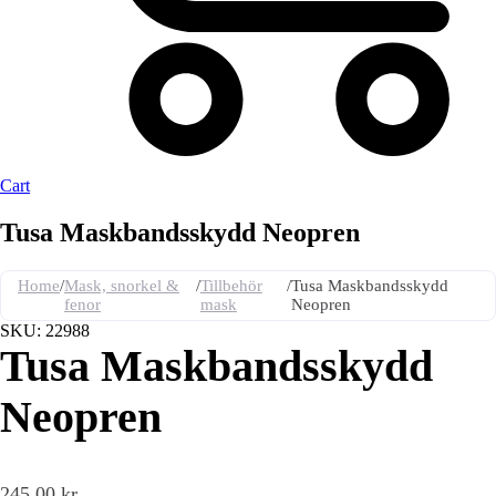
Cart
Tusa Maskbandsskydd Neopren
Home
/
Mask, snorkel &
/
Tillbehör
/
Tusa Maskbandsskydd
fenor
mask
Neopren
SKU: 22988
Tusa Maskbandsskydd
Neopren
245,00
kr