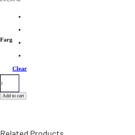
Farg
Clear
Tusa
Maskbandsskydd
Neopren
quantity
Add to cart
Related Products