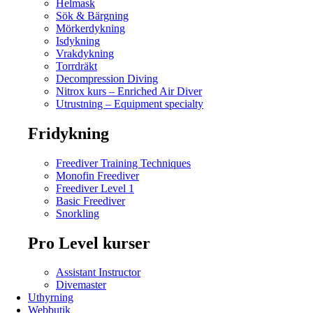
Helmask
Sök & Bärgning
Mörkerdykning
Isdykning
Vrakdykning
Torrdräkt
Decompression Diving
Nitrox kurs – Enriched Air Diver
Utrustning – Equipment specialty
Fridykning
Freediver Training Techniques
Monofin Freediver
Freediver Level 1
Basic Freediver
Snorkling
Pro Level kurser
Assistant Instructor
Divemaster
Uthyrning
Webbutik