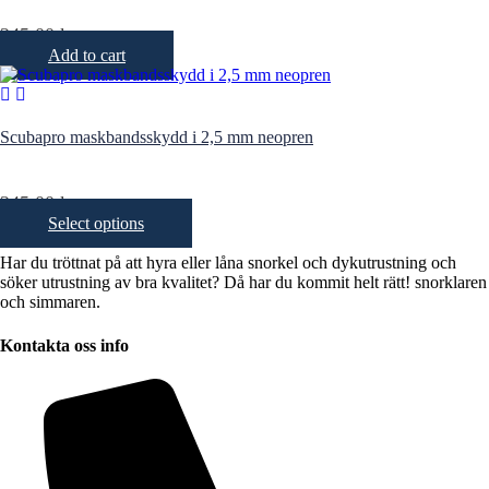
245,00
kr
Add to cart
Scubapro maskbandsskydd i 2,5 mm neopren
245,00
kr
This
Select options
product
has
Har du tröttnat på att hyra eller låna snorkel och dykutrustning och
multiple
söker utrustning av bra kvalitet? Då har du kommit helt rätt! snorklaren
variants.
och simmaren.
The
options
Kontakta oss info
may
be
chosen
on
the
product
page