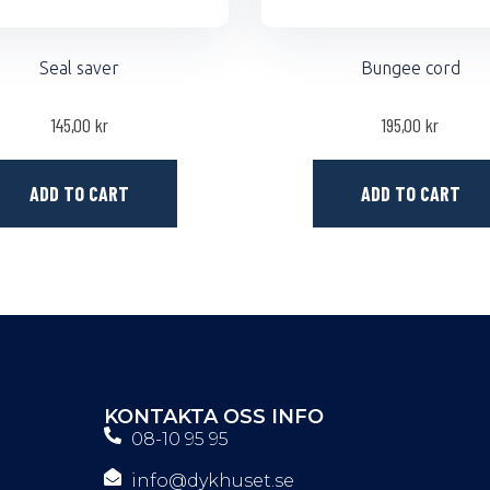
Seal saver
Bungee cord
145,00
kr
195,00
kr
ADD TO CART
ADD TO CART
KONTAKTA OSS INFO
08-10 95 95
info@dykhuset.se