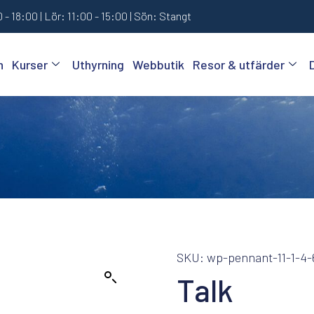
 - 18:00 | Lör: 11:00 - 15:00 | Sön: Stangt
n
Kurser
Uthyrning
Webbutik
Resor & utfärder
SKU: wp-pennant-11-1-4-
Talk