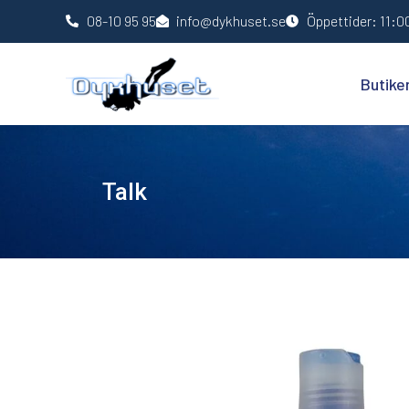
08-10 95 95
info@dykhuset.se
Öppettider: 11:00
Butike
Talk