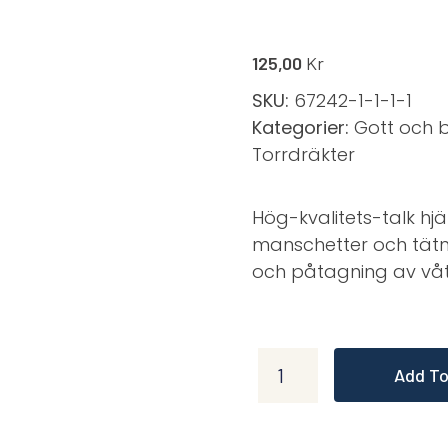
125,00
Kr
SKU:
67242-1-1-1-1
Kategorier:
Gott och bl
Torrdräkter
Hög-kvalitets-talk h
manschetter och tätn
och påtagning av våt 
Add To