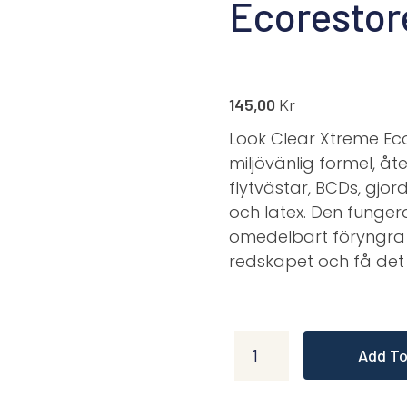
Ecorestor
145,00
Kr
Look Clear Xtreme Ecor
miljövänlig formel, åte
flytvästar, BCDs, gjor
och latex. Den funger
omedelbart föryngra 
redskapet och få det
Add To