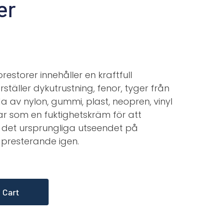
er
estorer innehåller en kraftfull
rställer dykutrustning, fenor, tyger från
da av nylon, gummi, plast, neopren, vinyl
ar som en fuktighetskräm för att
det ursprungliga utseendet på
 presterande igen.
 Cart