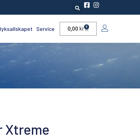
0
Dyksallskapet
Service
0,00
kr
1
r Xtreme