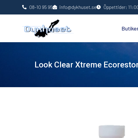
08-10 95 95
info@dykhuset.se
Öppettider: 11:00
Butike
Look Clear Xtreme Ecoresto