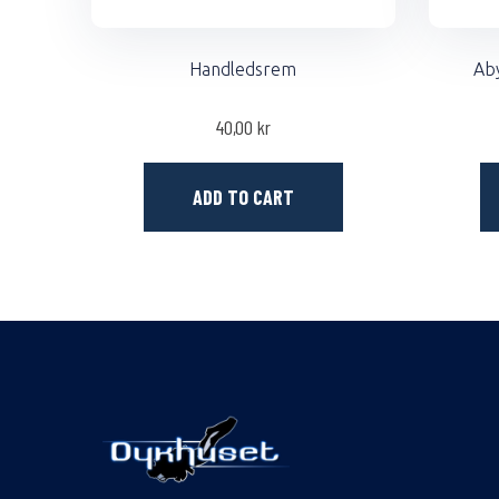
Handledsrem
Aby
40,00
kr
ADD TO CART