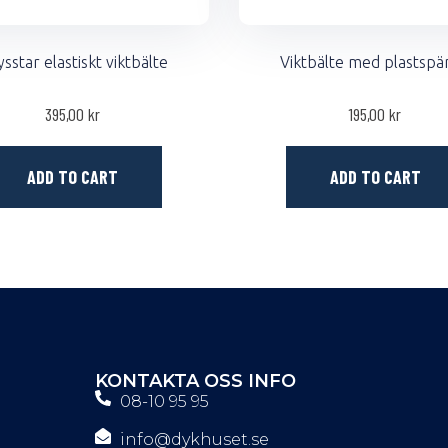
sstar elastiskt viktbälte
Viktbälte med plastspä
395,00
kr
195,00
kr
ADD TO CART
ADD TO CART
KONTAKTA OSS INFO
08-10 95 95
info@dykhuset.se