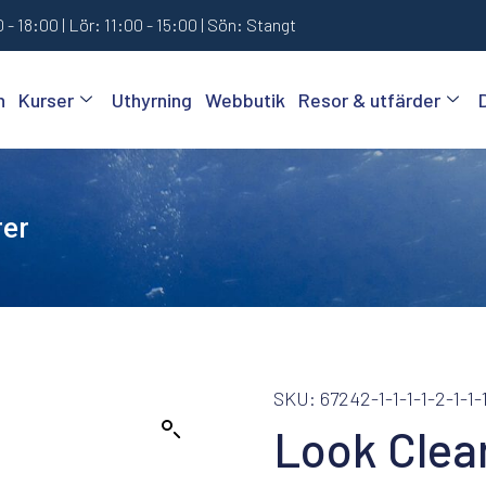
 - 18:00 | Lör: 11:00 - 15:00 | Sön: Stangt
n
Kurser
Uthyrning
Webbutik
Resor & utfärder
rer
SKU: 67242-1-1-1-1-2-1-1-
Look Clea