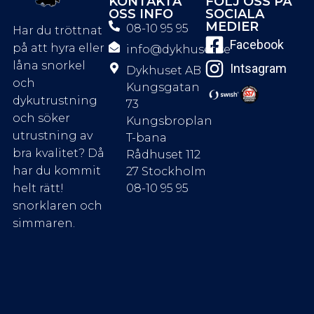
KONTAKTA
FÖLJ OSS PÅ
OSS INFO
SOCIALA
MEDIER
08-10 95 95
Har du tröttnat
Facebook
på att hyra eller
info@dykhuset.se
låna snorkel
Intsagram
Dykhuset AB
och
Kungsgatan
dykutrustning
73
och söker
Kungsbroplan
utrustning av
T-bana
bra kvalitet? Då
Rådhuset 112
har du kommit
27 Stockholm
08-10 95 95
helt rätt!
snorklaren och
simmaren.