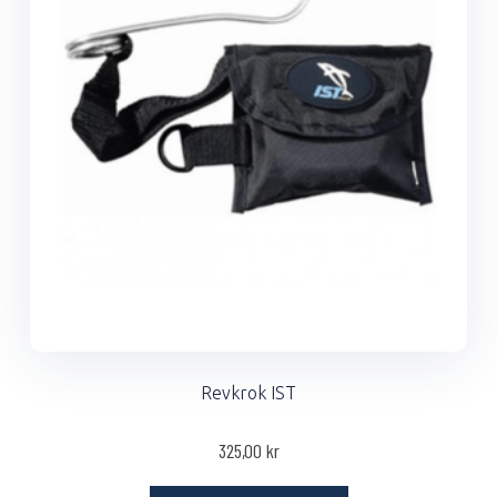
Revkrok IST
325,00
kr