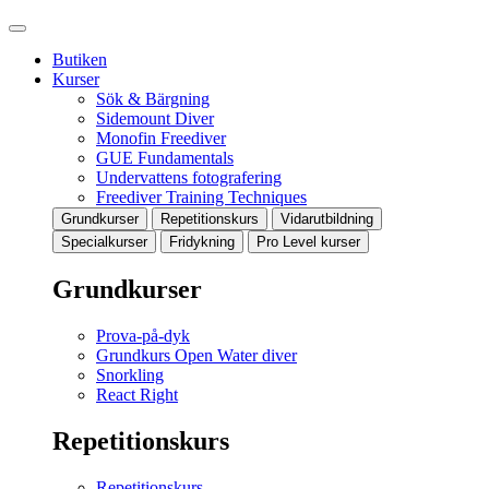
Butiken
Kurser
Sök & Bärgning
Sidemount Diver
Monofin Freediver
GUE Fundamentals
Undervattens fotografering
Freediver Training Techniques
Grundkurser
Repetitionskurs
Vidarutbildning
Specialkurser
Fridykning
Pro Level kurser
Grundkurser
Prova-på-dyk
Grundkurs Open Water diver
Snorkling
React Right
Repetitionskurs
Repetitionskurs