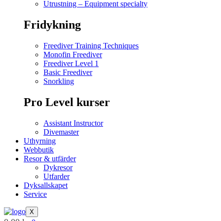
Utrustning – Equipment specialty
Fridykning
Freediver Training Techniques
Monofin Freediver
Freediver Level 1
Basic Freediver
Snorkling
Pro Level kurser
Assistant Instructor
Divemaster
Uthyrning
Webbutik
Resor & utfärder
Dykresor
Utfarder
Dyksallskapet
Service
X