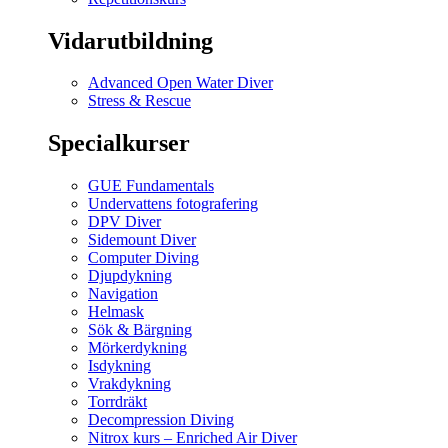
Vidarutbildning
Advanced Open Water Diver
Stress & Rescue
Specialkurser
GUE Fundamentals
Undervattens fotografering
DPV Diver
Sidemount Diver
Computer Diving
Djupdykning
Navigation
Helmask
Sök & Bärgning
Mörkerdykning
Isdykning
Vrakdykning
Torrdräkt
Decompression Diving
Nitrox kurs – Enriched Air Diver