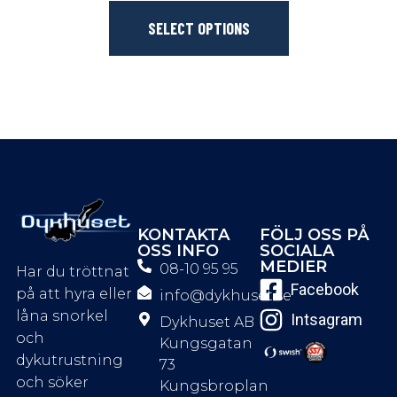
SELECT OPTIONS
KONTAKTA
FÖLJ OSS PÅ
OSS INFO
SOCIALA
MEDIER
08-10 95 95
Har du tröttnat
Facebook
på att hyra eller
info@dykhuset.se
låna snorkel
Intsagram
Dykhuset AB
och
Kungsgatan
dykutrustning
73
och söker
Kungsbroplan