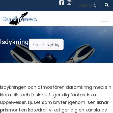
0
0,00
kr
Isdykning
Home
/
Isdykning
Isdykningen och atmosfären däromkring med sin
klara sikt och friska luft ger dig fantastiska
upplevelser. Ljuset som bryter igenom isen liknar
prismor i en katedral, vilket ger dig en känsla av