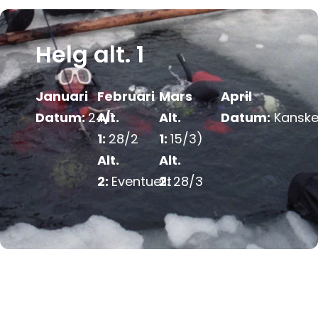
Helg alt. 1
Januari
Februari
Mars
April
Datum:
24
Alt.
/
1
Alt.
Datum:
Kanske
1:
28/2
1:
15/3)
Alt.
Alt.
2:
Eventuellt
2:
28/3