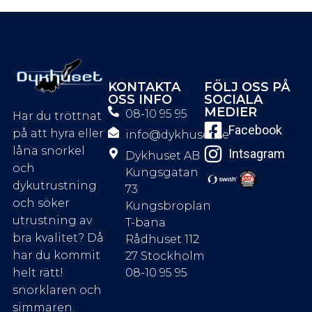
KONTAKTA
FÖLJ OSS PÅ
OSS INFO
SOCIALA
MEDIER
08-10 95 95
Har du tröttnat
Facebook
på att hyra eller
info@dykhuset.se
låna snorkel
Intsagram
Dykhuset AB
och
Kungsgatan
dykutrustning
73
och söker
Kungsbroplan
utrustning av
T-bana
bra kvalitet? Då
Rådhuset 112
har du kommit
27 Stockholm
08-10 95 95
helt rätt!
snorklaren och
simmaren.