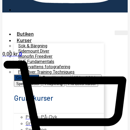
Butiken
Kurser
Sök & Bärgning
Sidemount Diver
0,00
kr
0
Monofin Freediver
GUE Fundamentals
Undervattens fotografering
Freediver Training Techniques
Grundkurser
Repetitionskurs
Vidarutbildning
Specialkurser
Fridykning
Pro Level kurser
Grundkurser
Prova-På-Dyk
Grundkurs Open Water Diver
Snorkling