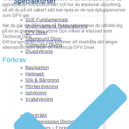
Specialkurser
upprätthåller kompiskontakt och hur du anpassar utrustning,
så att du på ett säkert sätt kan njuta av de nya dykupplevelser
som DPV ger.
GUE Fundamentals
Undervattens Fotografering
När du gör din DPV kurs på Dykhuset kommer du utbilda dig
på en av marknadens större Dpv vilken är klassad som
DPV Diver
Technical DPV.
Sidemount Diver
Ditt kursprogram hos oss kommer att innehålla det längre
Computer Diving
alternativet som leder till Technical DPV Diver
Djupdykning
Förkrav
Navigation
Helmask
Sök & Bärgning
Mörkerdykning
Isdykning
Vrakdykning
Torrdräkt
Decompression Diving
Nitrox Kurs – Enriched Air Diver