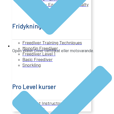
Utrustning – Equipment Specialty
Fridykning
Freediver Training Techniques
Monofin Freediver
Open Water Diver certifikat eller motsvarande.
Freediver Level 1
Basic Freediver
Snorkling
Pro Level kurser
Assistant Instructor
Divemaster