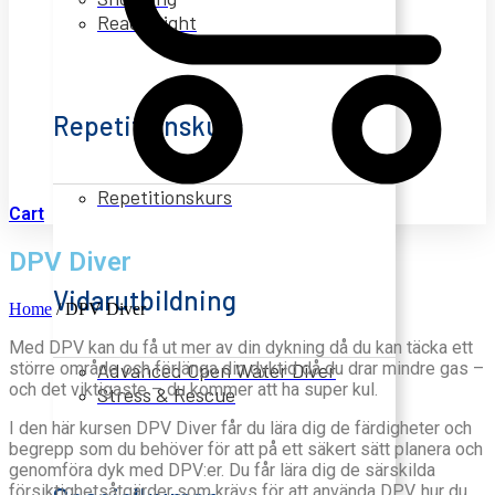
React Right
Repetitionskurs
Repetitionskurs
Cart
DPV Diver
Vidarutbildning
Home
/
DPV Diver
Med DPV kan du få ut mer av din dykning då du kan täcka ett
större område och förlänga din dyktid då du drar mindre gas –
Advanced Open Water Diver
och det viktigaste – du kommer att ha super kul.
Stress & Rescue
I den här kursen DPV Diver får du lära dig de färdigheter och
begrepp som du behöver för att på ett säkert sätt planera och
genomföra dyk med DPV:er. Du får lära dig de särskilda
försiktighetsåtgärder som krävs för att använda DPV, hur du