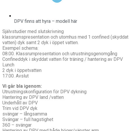
DPV finns att hyra – modell här
Självstudier med slutskrivning
klassrumspresentation och utomhus med 1 confined (skyddat
vatten) dyk samt 2 dyk i öppet vatten.
Exempel schema:
08.00. Klassrumpresentation och utrustningsgenomgång
Confineddyk i skyddat vatten för träning / hantering av DPV
Lunch
2 dyk i öppetvatten
17.00. Avslut
Vi går bla igenom:
Utrustningskonfiguration för DPV dykning
Hantering av DPV land /vatten
Underhåll av DPV
Trim vid DPV dyk
svängar – långsamma
Svängar – full hagstighet
360 – svängar
Hantering av DPV med både höger/vänster arm