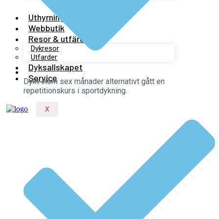
Uthyrning
Webbutik
Resor & utfärder
Dykresor
Utfarder
Dyksallskapet
Service
Dykt inom sex månader alternativt gått en
repetitionskurs i sportdykning.
X