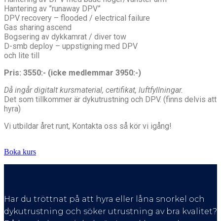
Hantering av ”runaway DPV”
DPV recovery – flooded / electrical failure
Gas sharing ascend
Bogsering av dykkamrat / diver tow
D-smb deploy – uppstigning med DPV
och lite till
Pris: 3550:- (icke medlemmar 3950:-)
Då ingår digitalt kursmaterial, certifikat, luftfyllningar.
Det som tillkommer är dykutrustning och DPV. (finns delvis att
hyra)
Vi utbildar året runt, Kontakta oss så kör vi igång!
Boka kurs
Har du tröttnat på att hyra eller låna snorkel och
dykutrustning och söker utrustning av bra kvalitet?