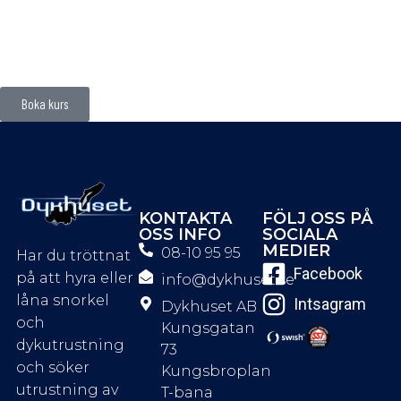
Boka kurs
KONTAKTA
FÖLJ OSS PÅ
OSS INFO
SOCIALA
MEDIER
08-10 95 95
Har du tröttnat
Facebook
på att hyra eller
info@dykhuset.se
låna snorkel
Intsagram
Dykhuset AB
och
Kungsgatan
dykutrustning
73
och söker
Kungsbroplan
utrustning av
T-bana