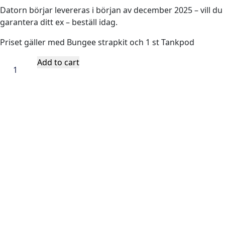
Datorn börjar levereras i början av december 2025 – vill du
garantera ditt ex – beställ idag.
Priset gäller med Bungee strapkit och 1 st Tankpod
Suunto
Add to cart
Nautic
med
Tankpod
quantity