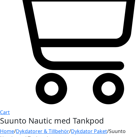
Cart
Suunto Nautic med Tankpod
Home
/
Dykdatorer & Tillbehör
/
Dykdator Paket
/
Suunto