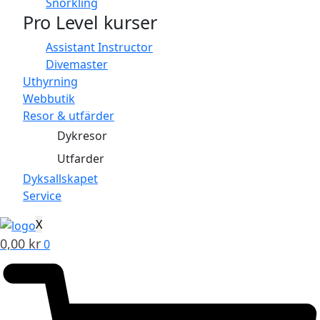
Snorkling
Pro Level kurser
Assistant Instructor
Divemaster
Uthyrning
Webbutik
Resor & utfärder
Dykresor
Utfarder
Dyksallskapet
Service
X
0,00
kr
0