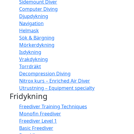
Sidemount Diver
Computer Diving
Djupdykning
Navigation
Helmask
Sök & Bärgning
Mörkerdykning
Isdykning
Vrakdykning
Torrdräkt
Decompression Diving
Nitrox kurs – Enriched Air Diver
Utrustning – Equipment specialty
Fridykning
Freediver Training Techniques
Monofin Freediver
Freediver Level 1
Basic Freediver