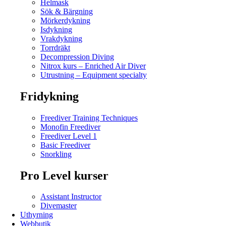
Helmask
Sök & Bärgning
Mörkerdykning
Isdykning
Vrakdykning
Torrdräkt
Decompression Diving
Nitrox kurs – Enriched Air Diver
Utrustning – Equipment specialty
Fridykning
Freediver Training Techniques
Monofin Freediver
Freediver Level 1
Basic Freediver
Snorkling
Pro Level kurser
Assistant Instructor
Divemaster
Uthyrning
Webbutik