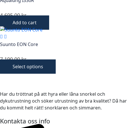
Aqualung I330R
4 695,00
kr
Add to cart
Suunto EON Core
7 190,00
kr
Select options
Har du tröttnat på att hyra eller låna snorkel och
dykutrustning och söker utrustning av bra kvalitet? Då har
du kommit helt rätt! snorklaren och simmaren.
Kontakta oss info