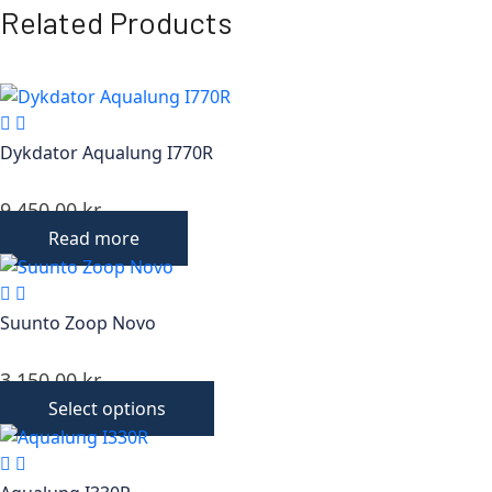
Related Products
Dykdator Aqualung I770R
9 450,00
kr
Read more
Suunto Zoop Novo
3 150,00
kr
Select options