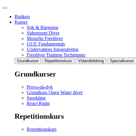
Butiken
Kurser
Sök & Bärgning
Sidemount Diver
Monofin Freediver
GUE Fundamentals
Undervattens fotografering
Freediver Training Techniques
Grundkurser
Repetitionskurs
Vidarutbildning
Specialkurser
Grundkurser
Prova-på-dyk
Grundkurs Open Water diver
Snorkling
React Right
Repetitionskurs
Repetitionskurs