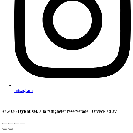
Intsagram
© 2026
Dykhuset
, alla rättigheter reserverade | Utvecklad av
–
Techkriti Group